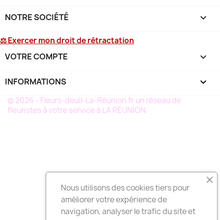
NOTRE SOCIÉTÉ

⚖ Exercer mon droit de rétractation
VOTRE COMPTE

INFORMATIONS
keyboard_arrow_down
© 2026 - Fleurs-deuil-La-Réunion.fr un réseau de
fleuristes à votre service à LA RÉUNION
Nous utilisons des cookies tiers pour
améliorer votre expérience de
navigation, analyser le trafic du site et