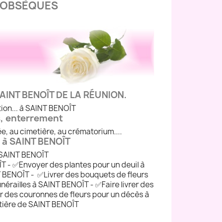
S OBSÈQUES
 à SAINT BENOÎT DE LA RÉUNION.
ion... à SAINT BENOÎT
s, enterrement
anée, au cimetière, au crématorium....
 à SAINT BENOÎT
à SAINT BENOÎT
T - ✅Envoyer des plantes pour un deuil à
 BENOÎT - ✅Livrer des bouquets de fleurs
railles à SAINT BENOÎT - ✅Faire livrer des
r des couronnes de fleurs pour un décès à
etière de SAINT BENOÎT