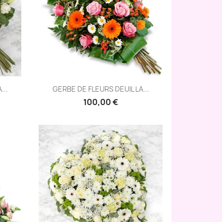
Aperçu rapide

...
GERBE DE FLEURS DEUIL LA...
100,00 €