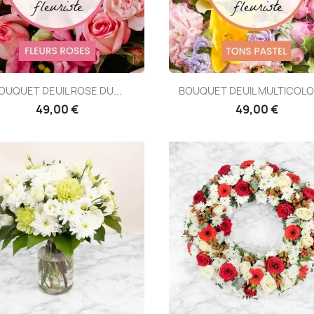
Aperçu rapide
Aperçu rapide


OUQUET DEUIL ROSE DU...
BOUQUET DEUIL MULTICOLOR
49,00 €
49,00 €