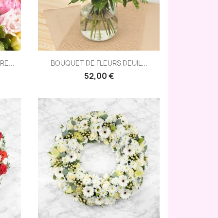
Aperçu rapide

E...
BOUQUET DE FLEURS DEUIL...
52,00 €