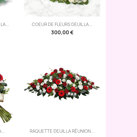
Aperçu rapide

LA...
COEUR DE FLEURS DEUIL LA...
300,00 €
Aperçu rapide

...
RAQUETTE DEUIL LA RÉUNION...