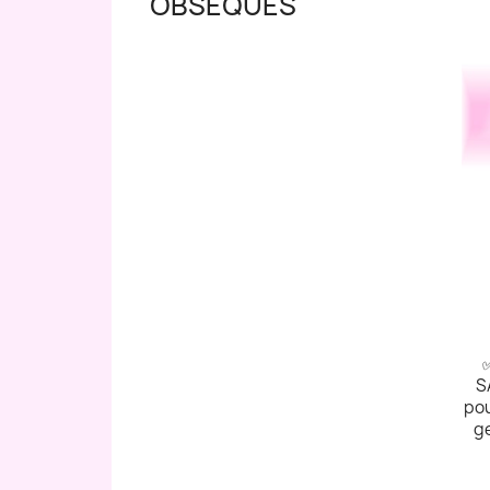
OBSÈQUES
S
pou
ge