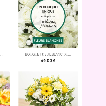
Aperçu rapide

..
BOUQUET DEUIL BLANC DU...
49,00 €