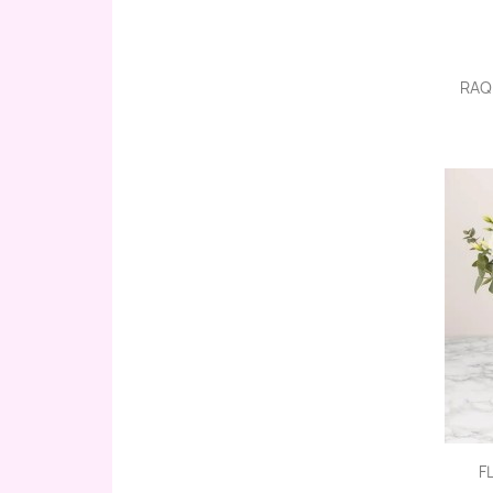
RAQU
F