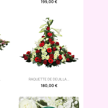
199,00 €
Aperçu rapide

.
RAQUETTE DE DEUIL LA...
180,00 €