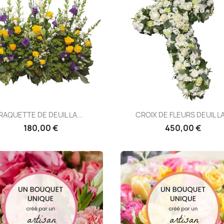
Aperçu rapide
Aperçu rapide


RAQUETTE DE DEUIL LA...
CROIX DE FLEURS DEUIL LA.
180,00 €
450,00 €