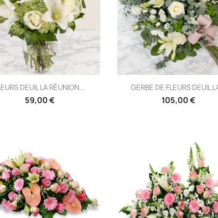
Aperçu rapide
Aperçu rapide


LEURS DEUIL LA RÉUNION...
GERBE DE FLEURS DEUIL LA
59,00 €
105,00 €