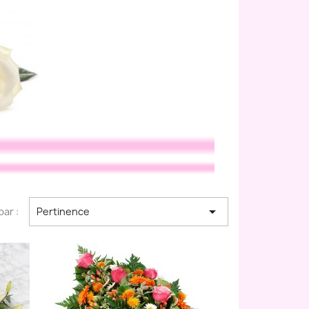

par :
Pertinence