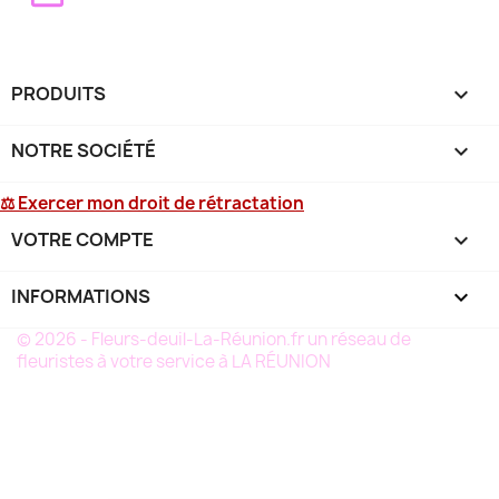
PRODUITS

NOTRE SOCIÉTÉ

⚖ Exercer mon droit de rétractation
VOTRE COMPTE

INFORMATIONS
keyboard_arrow_down
© 2026 - Fleurs-deuil-La-Réunion.fr un réseau de
fleuristes à votre service à LA RÉUNION