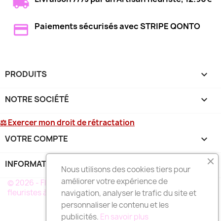
Paiements sécurisés avec STRIPE QONTO
PRODUITS

NOTRE SOCIÉTÉ

⚖ Exercer mon droit de rétractation
VOTRE COMPTE

INFORMATIONS
keyboard_arrow_down
Nous utilisons des cookies tiers pour
améliorer votre expérience de
© 2026 - Fleurs-deuil-La-Réunion.fr un réseau de
fleuristes à votre service à LA RÉUNION
navigation, analyser le trafic du site et
personnaliser le contenu et les
publicités.
En savoir plus