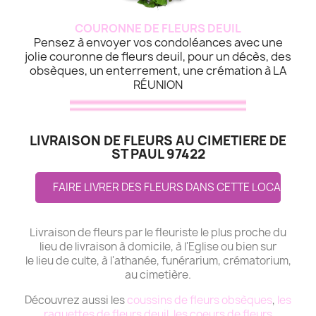
COURONNE DE FLEURS DEUIL
Pensez à envoyer vos condoléances avec une
jolie couronne de fleurs deuil, pour un décès, des
obsèques, un enterrement, une crémation à LA
RÉUNION
LIVRAISON DE FLEURS AU CIMETIERE DE
ST PAUL 97422
FAIRE LIVRER DES FLEURS DANS CETTE LOCALITE
Livraison de fleurs par le fleuriste le plus proche du
lieu de livraison à domicile, à l'Eglise ou bien sur
le lieu de culte, à l'athanée, funérarium, crématorium,
au cimetière.
Découvrez aussi les
coussins de fleurs obsèques
,
les
raquettes de fleurs deuil
,
les coeurs de fleurs