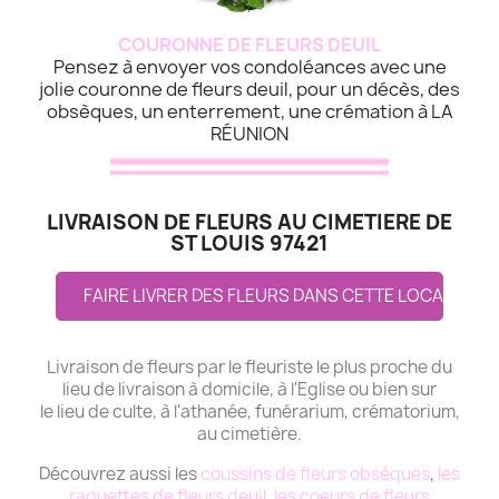
COURONNE DE FLEURS DEUIL
Pensez à envoyer vos condoléances avec une
jolie couronne de fleurs deuil, pour un décès, des
obsèques, un enterrement, une crémation à LA
RÉUNION
LIVRAISON DE FLEURS AU CIMETIERE DE
ST LOUIS 97421
FAIRE LIVRER DES FLEURS DANS CETTE LOCALITE
Livraison de fleurs par le fleuriste le plus proche du
lieu de livraison à domicile, à l'Eglise ou bien sur
le lieu de culte, à l'athanée, funérarium, crématorium,
au cimetière.
Découvrez aussi les
coussins de fleurs obsèques
,
les
raquettes de fleurs deuil
,
les coeurs de fleurs