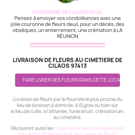
COURONNE DE FLEURS DEUIL
Pensez à envoyer vos condoléances avec une
jolie couronne de fleurs deuil, pour un décès, des
obsèques, un enterrement, une crémation à LA
RÉUNION
LIVRAISON DE FLEURS AU CIMETIERE DE
CILAOS 97413
FAIRE LIVRER DES FLEURS DANS CETTE LOCALITE
Livraison de fleurs par le fleuriste le plus proche du
lieu de livraison à domicile, à l'Eglise ou bien sur
le lieu de culte, à l'athanée, funérarium, crématorium,
au cimetière.
Découvrez aussi les
coussins de fleurs obsèques
,
les
raquettes de fleurs deuil
,
les coeurs de fleurs