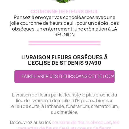
COURONNE DE FLEURS DEUIL
Pensez à envoyer vos condoléances avec une
jolie couronne de fleurs deuil, pour un décès, des
obsèques, un enterrement, une crémation à LA
RÉUNION
LIVRAISON FLEURS OBSÈQUES À
L'EGLISE DE ST DENIS 97490
FAIRE LIVRER DES FLEURS DANS CETTE LOCALITE
Livraison de fleurs par le fleuriste le plus proche du
lieu de livraison à domicile, à l'Eglise ou bien sur
le lieu de culte, à l'athanée, funérarium, crématorium,
au cimetière.
Découvrez aussi les
coussins de fleurs obsèques
,
les
raquettes de fleurs deuil
,
les coeurs de fleurs