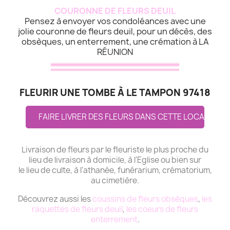
COURONNE DE FLEURS DEUIL
Pensez à envoyer vos condoléances avec une
jolie couronne de fleurs deuil, pour un décès, des
obsèques, un enterrement, une crémation à LA
RÉUNION
FLEURIR UNE TOMBE À LE TAMPON 97418
FAIRE LIVRER DES FLEURS DANS CETTE LOCALITE
Livraison de fleurs par le fleuriste le plus proche du
lieu de livraison à domicile, à l'Eglise ou bien sur
le lieu de culte, à l'athanée, funérarium, crématorium,
au cimetière.
Découvrez aussi les
coussins de fleurs obsèques
,
les
raquettes de fleurs deuil
,
les coeurs de fleurs
enterrement
.