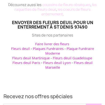
Découvrez aussi les
coussins de fleurs obsèques
,
les
raquettes de fleurs deuil
,
les coeurs de fleurs
enterrement
.
ENVOYER DES FLEURS DEUIL POUR UN
ENTERREMENT À ST DENIS 97490
Sites de nos partenaires
Faire livrer des fleurs
Fleurs deuil
-
Plaques Funéraires
-
Plaque Funéraire
Moderne
Fleurs deuil Martinique
-
Fleurs deuil Guadeloupe
Fleurs deuil Paris
-
Fleurs deuil Lyon
-
Fleurs deuil
Marseille
Recevez nos offres spéciales