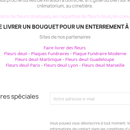
plus proche du lieu de livraison à domicile, à l'Eglise ou bien sur l
crématorium, au cimetière.
sins de fleurs obsèques
,
les raquettes de fleurs deuil
,
les coeu
 LIVRER UN BOUQUET POUR UN ENTERREMENT À 
Sites de nos partenaires
Faire livrer des fleurs
Fleurs deuil
-
Plaques Funéraires
-
Plaque Funéraire Moderne
Fleurs deuil Martinique
-
Fleurs deuil Guadeloupe
Fleurs deuil Paris
-
Fleurs deuil Lyon
-
Fleurs deuil Marseille
res spéciales
Vous pouvez vous désinscrire à tout moment. V
informations de contact dans les conditions d'ut