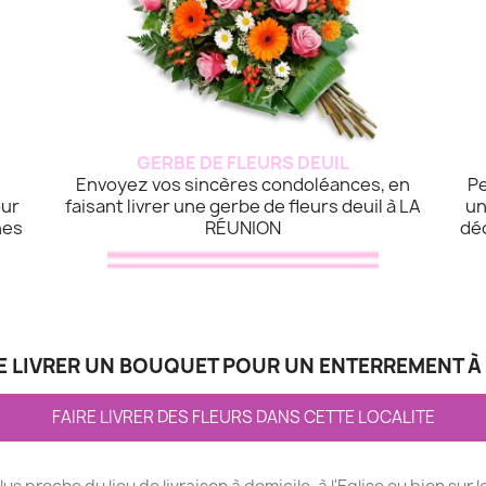
GERBE DE FLEURS DEUIL
Envoyez vos sincères condoléances, en
Pe
our
faisant livrer une gerbe de fleurs deuil à LA
un
hes
RÉUNION
dé
 LIVRER UN BOUQUET POUR UN ENTERREMENT À 
FAIRE LIVRER DES FLEURS DANS CETTE LOCALITE