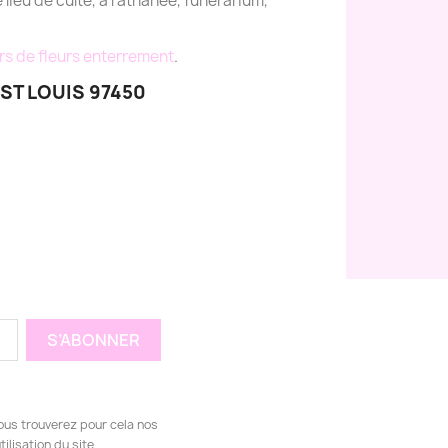
e lieu de culte, à l'athanée, funérarium,
rs de fleurs enterrement
.
ST LOUIS 97450
ous trouverez pour cela nos
ilisation du site.