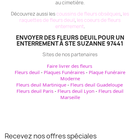
au cimetière.
Découvrez aussi les
coussins de fleurs obsèques
,
les
raquettes de fleurs deuil
,
les coeurs de fleurs
enterrement
.
ENVOYER DES FLEURS DEUIL POUR UN
ENTERREMENT À STE SUZANNE 97441
Sites de nos partenaires
Faire livrer des fleurs
Fleurs deuil
-
Plaques Funéraires
-
Plaque Funéraire
Moderne
Fleurs deuil Martinique
-
Fleurs deuil Guadeloupe
Fleurs deuil Paris
-
Fleurs deuil Lyon
-
Fleurs deuil
Marseille
Recevez nos offres spéciales