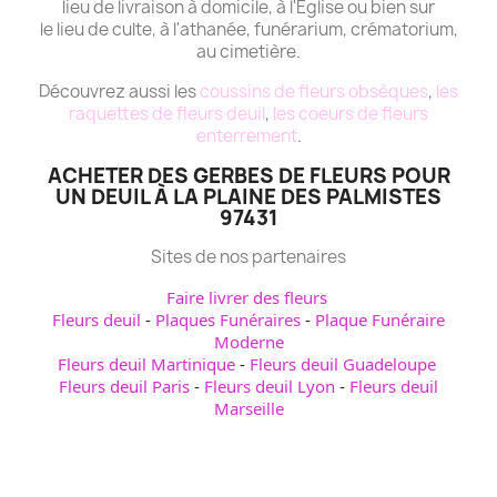
lieu de livraison à domicile, à l'Eglise ou bien sur
le lieu de culte, à l'athanée, funérarium, crématorium,
au cimetière.
Découvrez aussi les
coussins de fleurs obsèques
,
les
raquettes de fleurs deuil
,
les coeurs de fleurs
enterrement
.
ACHETER DES GERBES DE FLEURS POUR
UN DEUIL À LA PLAINE DES PALMISTES
97431
Sites de nos partenaires
Faire livrer des fleurs
Fleurs deuil
-
Plaques Funéraires
-
Plaque Funéraire
Moderne
Fleurs deuil Martinique
-
Fleurs deuil Guadeloupe
Fleurs deuil Paris
-
Fleurs deuil Lyon
-
Fleurs deuil
Marseille