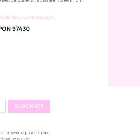
e lieu de culte, à l'athanée, funérarium,
rs de fleurs enterrement
.
PON 97430
ous trouverez pour cela nos
ilisation du site.