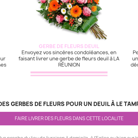
GERBE DE FLEURS DEUIL
Envoyez vos sincères condoléances, en
Pe
our
faisant livrer une gerbe de fleurs deuil à LA
un
hes
RÉUNION
dé
ES GERBES DE FLEURS POUR UN DEUIL À LE TAM
FAIRE LIVRER DES FLEURS DANS CETTE LOCALITE