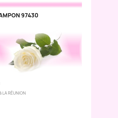
TAMPON 97430
N
s à LA RÉUNION