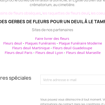
plus proche du lieu de livraison à domicile, à l'Eglise ou bien sur l
crématorium, au cimetière.
sins de fleurs obsèques
,
les raquettes de fleurs deuil
,
les coeu
ES GERBES DE FLEURS POUR UN DEUIL À LE TAM
Sites de nos partenaires
Faire livrer des fleurs
Fleurs deuil
-
Plaques Funéraires
-
Plaque Funéraire Moderne
Fleurs deuil Martinique
-
Fleurs deuil Guadeloupe
Fleurs deuil Paris
-
Fleurs deuil Lyon
-
Fleurs deuil Marseille
res spéciales
Vous pouvez vous désinscrire à tout moment. V
informations de contact dans les conditions d'ut