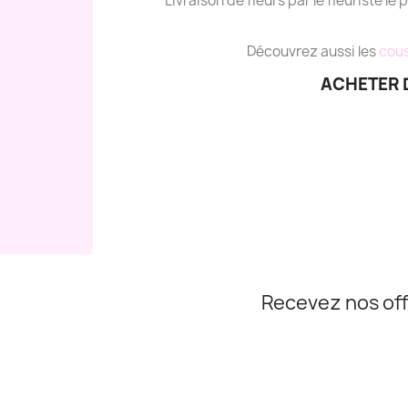
Livraison de fleurs par le fleuriste le 
Découvrez aussi les
cous
ACHETER D
Recevez nos off