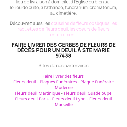
lieu de livraison à domicile, à l'Eglise ou bien sur
le lieu de culte, à l'athanée, funérarium, crématorium,
au cimetière.
Découvrez aussi les
coussins de fleurs obsèques
,
les
raquettes de fleurs deuil
,
les coeurs de fleurs
enterrement
.
FAIRE LIVRER DES GERBES DE FLEURS DE
DÉCÈS POUR UN DEUIL À STE MARIE
97438
Sites de nos partenaires
Faire livrer des fleurs
Fleurs deuil
-
Plaques Funéraires
-
Plaque Funéraire
Moderne
Fleurs deuil Martinique
-
Fleurs deuil Guadeloupe
Fleurs deuil Paris
-
Fleurs deuil Lyon
-
Fleurs deuil
Marseille