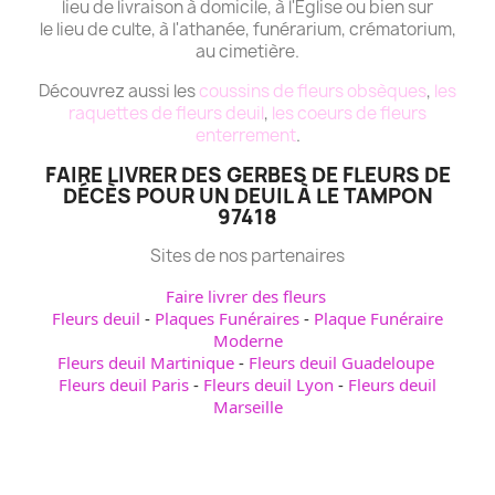
lieu de livraison à domicile, à l'Eglise ou bien sur
le lieu de culte, à l'athanée, funérarium, crématorium,
au cimetière.
Découvrez aussi les
coussins de fleurs obsèques
,
les
raquettes de fleurs deuil
,
les coeurs de fleurs
enterrement
.
FAIRE LIVRER DES GERBES DE FLEURS DE
DÉCÈS POUR UN DEUIL À LE TAMPON
97418
Sites de nos partenaires
Faire livrer des fleurs
Fleurs deuil
-
Plaques Funéraires
-
Plaque Funéraire
Moderne
Fleurs deuil Martinique
-
Fleurs deuil Guadeloupe
Fleurs deuil Paris
-
Fleurs deuil Lyon
-
Fleurs deuil
Marseille