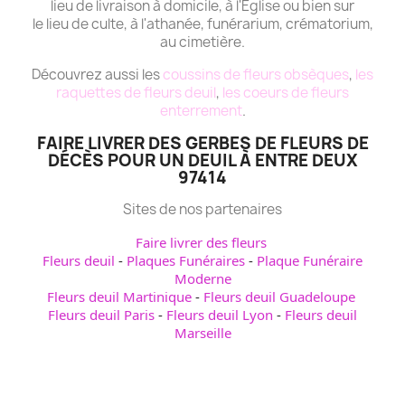
lieu de livraison à domicile, à l'Eglise ou bien sur
le lieu de culte, à l'athanée, funérarium, crématorium,
au cimetière.
Découvrez aussi les
coussins de fleurs obsèques
,
les
raquettes de fleurs deuil
,
les coeurs de fleurs
enterrement
.
FAIRE LIVRER DES GERBES DE FLEURS DE
DÉCÈS POUR UN DEUIL À ENTRE DEUX
97414
Sites de nos partenaires
Faire livrer des fleurs
Fleurs deuil
-
Plaques Funéraires
-
Plaque Funéraire
Moderne
Fleurs deuil Martinique
-
Fleurs deuil Guadeloupe
Fleurs deuil Paris
-
Fleurs deuil Lyon
-
Fleurs deuil
Marseille