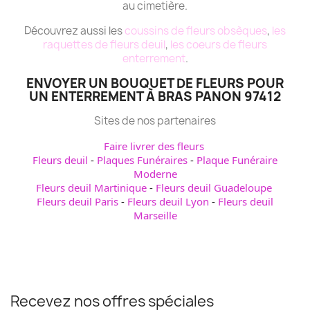
au cimetière.
Découvrez aussi les
coussins de fleurs obsèques
,
les
raquettes de fleurs deuil
,
les coeurs de fleurs
enterrement
.
ENVOYER UN BOUQUET DE FLEURS POUR
UN ENTERREMENT À BRAS PANON 97412
Sites de nos partenaires
Faire livrer des fleurs
Fleurs deuil
-
Plaques Funéraires
-
Plaque Funéraire
Moderne
Fleurs deuil Martinique
-
Fleurs deuil Guadeloupe
Fleurs deuil Paris
-
Fleurs deuil Lyon
-
Fleurs deuil
Marseille
Recevez nos offres spéciales