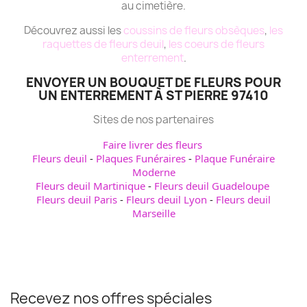
au cimetière.
Découvrez aussi les
coussins de fleurs obsèques
,
les
raquettes de fleurs deuil
,
les coeurs de fleurs
enterrement
.
ENVOYER UN BOUQUET DE FLEURS POUR
UN ENTERREMENT À ST PIERRE 97410
Sites de nos partenaires
Faire livrer des fleurs
Fleurs deuil
-
Plaques Funéraires
-
Plaque Funéraire
Moderne
Fleurs deuil Martinique
-
Fleurs deuil Guadeloupe
Fleurs deuil Paris
-
Fleurs deuil Lyon
-
Fleurs deuil
Marseille
Recevez nos offres spéciales