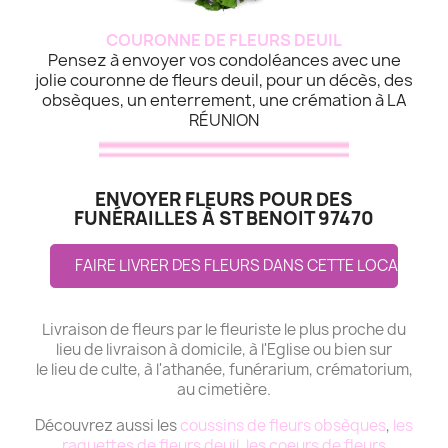
COURONNE DE FLEURS DEUIL
Pensez à envoyer vos condoléances avec une
jolie couronne de fleurs deuil, pour un décès, des
obsèques, un enterrement, une crémation à LA
RÉUNION
ENVOYER FLEURS POUR DES
FUNÉRAILLES À ST BENOIT 97470
FAIRE LIVRER DES FLEURS DANS CETTE LOCALITE
Livraison de fleurs par le fleuriste le plus proche du
lieu de livraison à domicile, à l'Eglise ou bien sur
le lieu de culte, à l'athanée, funérarium, crématorium,
au cimetière.
Découvrez aussi les
coussins de fleurs obsèques
,
les
raquettes de fleurs deuil
,
les coeurs de fleurs