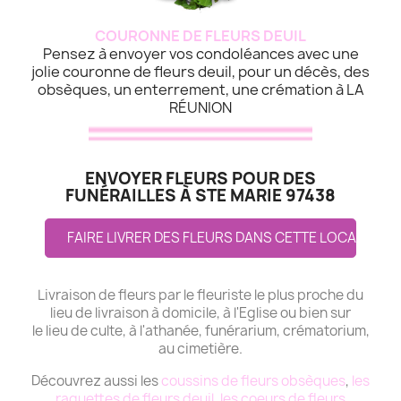
COURONNE DE FLEURS DEUIL
Pensez à envoyer vos condoléances avec une
jolie couronne de fleurs deuil, pour un décès, des
obsèques, un enterrement, une crémation à LA
RÉUNION
ENVOYER FLEURS POUR DES
FUNÉRAILLES À STE MARIE 97438
FAIRE LIVRER DES FLEURS DANS CETTE LOCALITE
Livraison de fleurs par le fleuriste le plus proche du
lieu de livraison à domicile, à l'Eglise ou bien sur
le lieu de culte, à l'athanée, funérarium, crématorium,
au cimetière.
Découvrez aussi les
coussins de fleurs obsèques
,
les
raquettes de fleurs deuil
,
les coeurs de fleurs