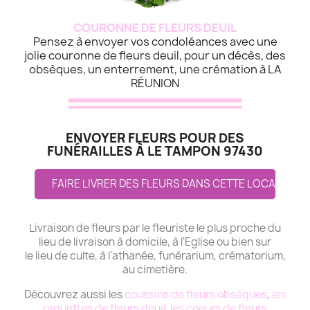
COURONNE DE FLEURS DEUIL
Pensez à envoyer vos condoléances avec une
jolie couronne de fleurs deuil, pour un décès, des
obsèques, un enterrement, une crémation à LA
RÉUNION
ENVOYER FLEURS POUR DES
FUNÉRAILLES À LE TAMPON 97430
FAIRE LIVRER DES FLEURS DANS CETTE LOCALITE
Livraison de fleurs par le fleuriste le plus proche du
lieu de livraison à domicile, à l'Eglise ou bien sur
le lieu de culte, à l'athanée, funérarium, crématorium,
au cimetière.
Découvrez aussi les
coussins de fleurs obsèques
,
les
raquettes de fleurs deuil
,
les coeurs de fleurs