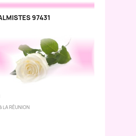
ALMISTES 97431
N
s à LA RÉUNION