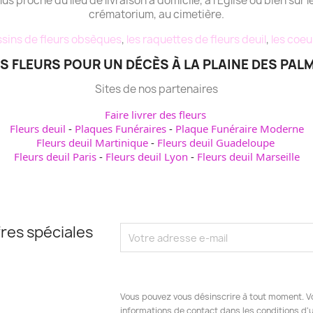
plus proche du lieu de livraison à domicile, à l'Eglise ou bien sur l
crématorium, au cimetière.
sins de fleurs obsèques
,
les raquettes de fleurs deuil
,
les coeu
S FLEURS POUR UN DÉCÈS À LA PLAINE DES PALM
Sites de nos partenaires
Faire livrer des fleurs
Fleurs deuil
-
Plaques Funéraires
-
Plaque Funéraire Moderne
Fleurs deuil Martinique
-
Fleurs deuil Guadeloupe
Fleurs deuil Paris
-
Fleurs deuil Lyon
-
Fleurs deuil Marseille
res spéciales
Vous pouvez vous désinscrire à tout moment. V
informations de contact dans les conditions d'ut