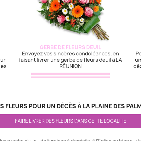
GERBE DE FLEURS DEUIL
Envoyez vos sincères condoléances, en
Pe
our
faisant livrer une gerbe de fleurs deuil à LA
un
hes
RÉUNION
dé
S FLEURS POUR UN DÉCÈS À LA PLAINE DES PALM
FAIRE LIVRER DES FLEURS DANS CETTE LOCALITE