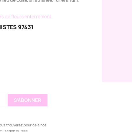
e lieu de culte, à l'athanée, funérarium,
rs de fleurs enterrement
.
ISTES 97431
ous trouverez pour cela nos
ilisation du site.