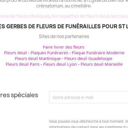
plus proche du lieu de livraison à domicile, à l'Eglise ou bien sur l
crématorium, au cimetière.
sins de fleurs obsèques
,
les raquettes de fleurs deuil
,
les coeu
ES GERBES DE FLEURS DE FUNÉRAILLES POUR ST 
Sites de nos partenaires
Faire livrer des fleurs
Fleurs deuil
-
Plaques Funéraires
-
Plaque Funéraire Moderne
Fleurs deuil Martinique
-
Fleurs deuil Guadeloupe
Fleurs deuil Paris
-
Fleurs deuil Lyon
-
Fleurs deuil Marseille
res spéciales
Vous pouvez vous désinscrire à tout moment. V
informations de contact dans les conditions d'ut