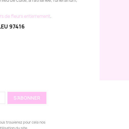
e lieu de culte, à l'athanée, funérarium,
rs de fleurs enterrement
.
LEU 97416
ous trouverez pour cela nos
ilisation du site.