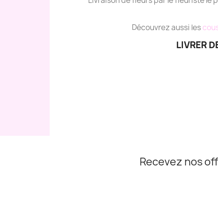
Livraison de fleurs par le fleuriste le 
Découvrez aussi les
cous
LIVRER D
Recevez nos off