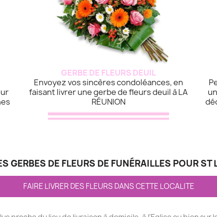
GERBE DE FLEURS DEUIL
Envoyez vos sincères condoléances, en
Pe
our
faisant livrer une gerbe de fleurs deuil à LA
un
hes
RÉUNION
dé
ES GERBES DE FLEURS DE FUNÉRAILLES POUR ST 
FAIRE LIVRER DES FLEURS DANS CETTE LOCALITE