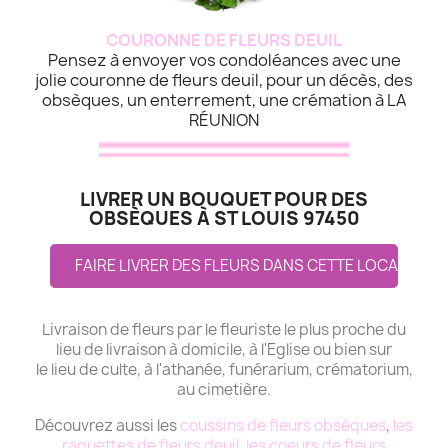
COURONNE DE FLEURS DEUIL
Pensez à envoyer vos condoléances avec une
jolie couronne de fleurs deuil, pour un décès, des
obsèques, un enterrement, une crémation à LA
RÉUNION
LIVRER UN BOUQUET POUR DES
OBSÈQUES À ST LOUIS 97450
FAIRE LIVRER DES FLEURS DANS CETTE LOCALITE
Livraison de fleurs par le fleuriste le plus proche du
lieu de livraison à domicile, à l'Eglise ou bien sur
le lieu de culte, à l'athanée, funérarium, crématorium,
au cimetière.
Découvrez aussi les
coussins de fleurs obsèques
,
les
raquettes de fleurs deuil
,
les coeurs de fleurs