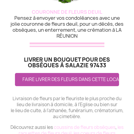
COURONNE DE FLEURS DEUIL
Pensez à envoyer vos condoléances avec une
jolie couronne de fleurs deuil, pour un décès, des
obsèques, un enterrement, une crémation à LA
RÉUNION
LIVRER UN BOUQUET POUR DES
OBSÈQUES À SALAZIE 97433
FAIRE LIVRER DES FLEURS DANS CETTE LOCALITE
Livraison de fleurs par le fleuriste le plus proche du
lieu de livraison à domicile, à l'Eglise ou bien sur
le lieu de culte, à l'athanée, funérarium, crématorium,
au cimetière.
Découvrez aussi les
coussins de fleurs obsèques
,
les
raquettes de fleurs deuil
,
les coeurs de fleurs