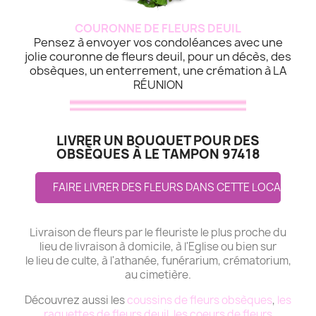
COURONNE DE FLEURS DEUIL
Pensez à envoyer vos condoléances avec une
jolie couronne de fleurs deuil, pour un décès, des
obsèques, un enterrement, une crémation à LA
RÉUNION
LIVRER UN BOUQUET POUR DES
OBSÈQUES À LE TAMPON 97418
FAIRE LIVRER DES FLEURS DANS CETTE LOCALITE
Livraison de fleurs par le fleuriste le plus proche du
lieu de livraison à domicile, à l'Eglise ou bien sur
le lieu de culte, à l'athanée, funérarium, crématorium,
au cimetière.
Découvrez aussi les
coussins de fleurs obsèques
,
les
raquettes de fleurs deuil
,
les coeurs de fleurs