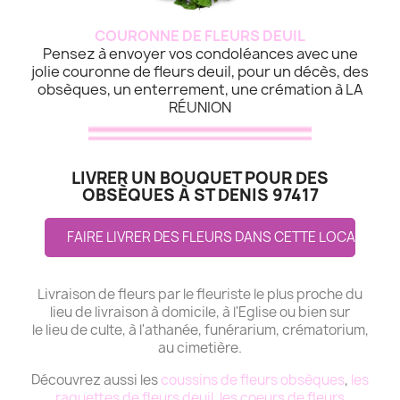
COURONNE DE FLEURS DEUIL
Pensez à envoyer vos condoléances avec une
jolie couronne de fleurs deuil, pour un décès, des
obsèques, un enterrement, une crémation à LA
RÉUNION
LIVRER UN BOUQUET POUR DES
OBSÈQUES À ST DENIS 97417
FAIRE LIVRER DES FLEURS DANS CETTE LOCALITE
Livraison de fleurs par le fleuriste le plus proche du
lieu de livraison à domicile, à l'Eglise ou bien sur
le lieu de culte, à l'athanée, funérarium, crématorium,
au cimetière.
Découvrez aussi les
coussins de fleurs obsèques
,
les
raquettes de fleurs deuil
,
les coeurs de fleurs