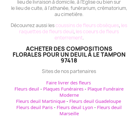
lieu de livraison à domicile, à l'Eglise ou bien sur
le lieu de culte, à l'athanée, funérarium, crématorium,
au cimetière.
Découvrez aussi les
coussins de fleurs obsèques
,
les
raquettes de fleurs deuil
,
les coeurs de fleurs
enterrement
.
ACHETER DES COMPOSITIONS
FLORALES POUR UN DEUIL À LE TAMPON
97418
Sites de nos partenaires
Faire livrer des fleurs
Fleurs deuil
-
Plaques Funéraires
-
Plaque Funéraire
Moderne
Fleurs deuil Martinique
-
Fleurs deuil Guadeloupe
Fleurs deuil Paris
-
Fleurs deuil Lyon
-
Fleurs deuil
Marseille