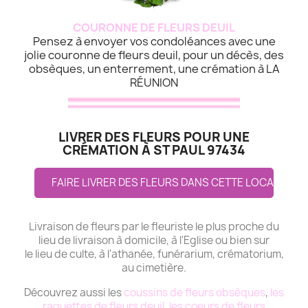
COURONNE DE FLEURS DEUIL
Pensez à envoyer vos condoléances avec une
jolie couronne de fleurs deuil, pour un décès, des
obsèques, un enterrement, une crémation à LA
RÉUNION
LIVRER DES FLEURS POUR UNE
CRÉMATION À ST PAUL 97434
FAIRE LIVRER DES FLEURS DANS CETTE LOCALITE
Livraison de fleurs par le fleuriste le plus proche du
lieu de livraison à domicile, à l'Eglise ou bien sur
le lieu de culte, à l'athanée, funérarium, crématorium,
au cimetière.
Découvrez aussi les
coussins de fleurs obsèques
,
les
raquettes de fleurs deuil
,
les coeurs de fleurs