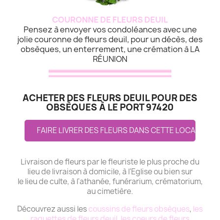
COURONNE DE FLEURS DEUIL
Pensez à envoyer vos condoléances avec une
jolie couronne de fleurs deuil, pour un décès, des
obsèques, un enterrement, une crémation à LA
RÉUNION
ACHETER DES FLEURS DEUIL POUR DES
OBSÈQUES À LE PORT 97420
FAIRE LIVRER DES FLEURS DANS CETTE LOCALITE
Livraison de fleurs par le fleuriste le plus proche du
lieu de livraison à domicile, à l'Eglise ou bien sur
le lieu de culte, à l'athanée, funérarium, crématorium,
au cimetière.
Découvrez aussi les
coussins de fleurs obsèques
,
les
raquettes de fleurs deuil
,
les coeurs de fleurs