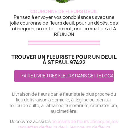
COURONNE DE FLEURS DEUIL
Pensez à envoyer vos condoléances avec une
jolie couronne de fleurs deuil, pour un décès, des
obsèques, un enterrement, une crémation à LA
RÉUNION
TROUVER UN FLEURISTE POUR UN DEUIL
À ST PAUL 97422
FAIRE LIVRER DES FLEURS DANS CETTE LOCALITE
Livraison de fleurs par le fleuriste le plus proche du
lieu de livraison à domicile, à l'Eglise ou bien sur
le lieu de culte, à l'athanée, funérarium, crématorium,
au cimetière.
Découvrez aussi les
coussins de fleurs obsèques
,
les
raquettes de fleurs deuil
,
les coeurs de fleurs