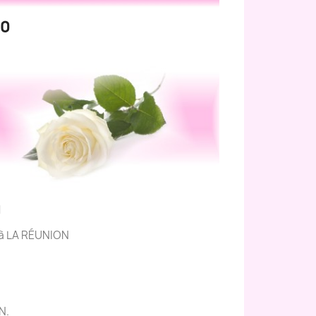
80
N
s à LA RÉUNION
N.