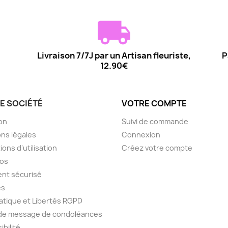
Livraison 7/7J par un Artisan fleuriste,
P
12.90€
E SOCIÉTÉ
VOTRE COMPTE
son
Suivi de commande
ns légales
Connexion
ions d'utilisation
Créez votre compte
pos
nt sécurisé
es
atique et Libertés RGPD
 de message de condoléances
ibilité