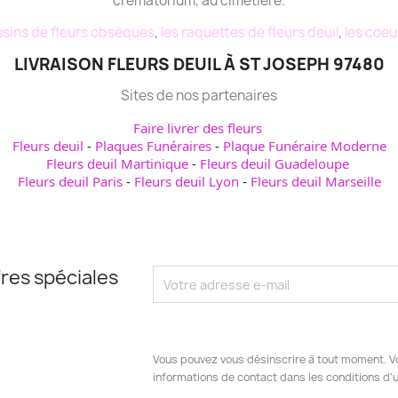
crématorium, au cimetière.
sins de fleurs obsèques
,
les raquettes de fleurs deuil
,
les coeu
LIVRAISON FLEURS DEUIL À ST JOSEPH 97480
Sites de nos partenaires
Faire livrer des fleurs
Fleurs deuil
-
Plaques Funéraires
-
Plaque Funéraire Moderne
Fleurs deuil Martinique
-
Fleurs deuil Guadeloupe
Fleurs deuil Paris
-
Fleurs deuil Lyon
-
Fleurs deuil Marseille
res spéciales
Vous pouvez vous désinscrire à tout moment. V
informations de contact dans les conditions d'ut