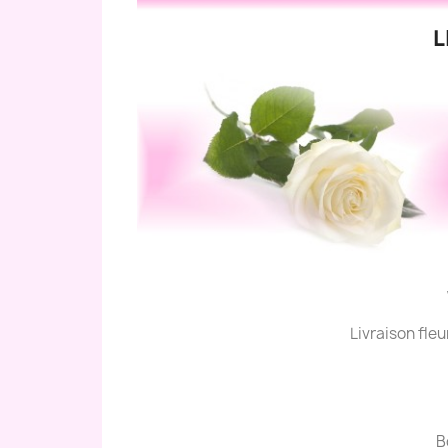
L
Livraison fle
B