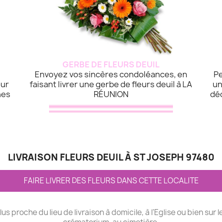
GERBE DE FLEURS DEUIL
Envoyez vos sincères condoléances, en
Pe
our
faisant livrer une gerbe de fleurs deuil à LA
un
hes
RÉUNION
dé
LIVRAISON FLEURS DEUIL À ST JOSEPH 97480
FAIRE LIVRER DES FLEURS DANS CETTE LOCALITE
plus proche du lieu de livraison à domicile, à l'Eglise ou bien sur l