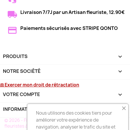
Livraison 7/7J par un Artisan fleuriste, 12.90€
Paiements sécurisés avec STRIPE QONTO
PRODUITS

NOTRE SOCIÉTÉ

⚖ Exercer mon droit de rétractation
VOTRE COMPTE

INFORMATIONS
keyboard_arrow_down
Nous utilisons des cookies tiers pour
améliorer votre expérience de
© 2026 - Fleurs-deuil-La-Réunion.fr un réseau de
fleuristes à votre service à LA RÉUNION
navigation, analyser le trafic du site et