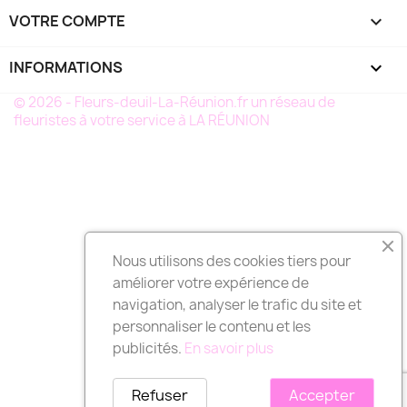
VOTRE COMPTE

INFORMATIONS
keyboard_arrow_down
© 2026 - Fleurs-deuil-La-Réunion.fr un réseau de
fleuristes à votre service à LA RÉUNION
Nous utilisons des cookies tiers pour
améliorer votre expérience de
navigation, analyser le trafic du site et
personnaliser le contenu et les
publicités.
En savoir plus
Refuser
Accepter