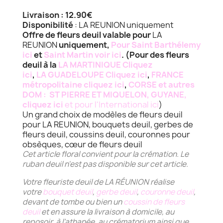
Livraison : 12.90€
Disponibilité
: LA REUNION uniquement
Offre de fleurs deuil valable pour
LA
REUNION
uniquement,
Pour Saint Barthélemy
ici
et
Saint Martin voir ici
. (Pour des fleurs
deuil à la
LA MARTINIQUE Cliquez
ici
,
LA GUADELOUPE Cliquez ici
,
FRANCE
métropolitaine cliquez ici
,
CORSE et autres
DOM : ST PIERRE ET MIQUELON, GUYANE,
cliquez ici
et pour l'International ici
)
Un grand choix de modèles de fleurs deuil
pour LA REUNION, bouquets deuil, gerbes de
fleurs deuil, coussins deuil, couronnes pour
obsèques, cœur de fleurs deuil
Cet article floral convient pour la crémation.
Le
ruban deuil n'est pas disponible sur cet article.
Votre fleuriste deuil de LA RÉUNION réalise
votre
bouquet deuil
,
gerbe deuil
,
couronne deuil
,
devant de tombe ou bien un
coussin de fleurs
deuil
et en assure la livraison à domicile, au
reposoir, à l’athanée, au crématorium ainsi que