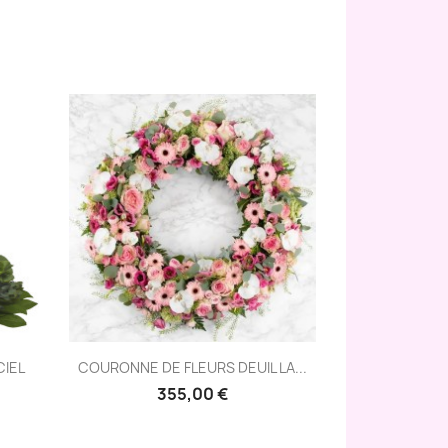
Aperçu rapide

CIEL
COURONNE DE FLEURS DEUIL LA...
355,00 €