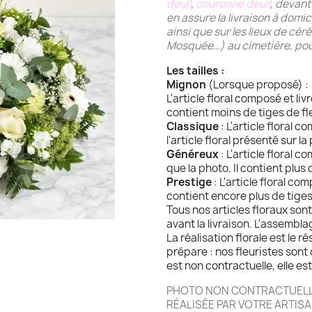
deuil
,
couronne deuil
, devant
en assure la livraison à domic
ainsi que sur les lieux de cé
Mosquée…) au cimetière, pou
Les tailles :
Mignon
(Lorsque proposé) :
L'article floral composé et liv
contient moins de tiges de fl
Classique
: L'article floral 
l'article floral présenté sur la
Généreux
: L'article floral 
que la photo. Il contient plus 
Prestige
: L'article floral co
contient encore plus de tiges
Tous nos articles floraux son
avant la livraison. L'assembl
La réalisation florale est le ré
prépare : nos fleuristes sont 
est non contractuelle, elle est
PHOTO NON CONTRACTUELLE
RÉALISÉE PAR VOTRE ARTISA