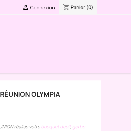
shopping_cart

Panier
(0)
Connexion
 RÉUNION OLYMPIA
ÉUNION réalise votre
bouquet deuil
,
gerbe