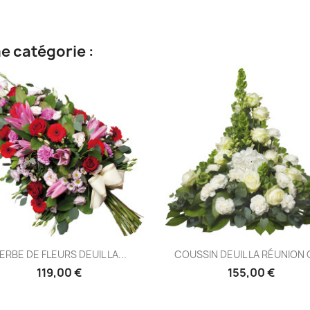
e catégorie :
Aperçu rapide
Aperçu rapide


ERBE DE FLEURS DEUIL LA...
COUSSIN DEUIL LA RÉUNION 
119,00 €
155,00 €