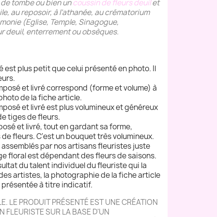
 de tombe ou bien un
coussin de fleurs deuil
et
ile, au reposoir, à l’athanée, au crématorium
rémonie (Eglise, Temple, Sinagogue,
r deuil, enterrement ou obsèques.
ré est plus petit que celui présenté en photo. Il
eurs.
composé et livré correspond (forme et volume) à
 photo de la fiche article.
composé et livré est plus volumineux et généreux
de tiges de fleurs.
mposé et livré, tout en gardant sa forme,
 de fleurs. C'est un bouquet très volumineux.
t assemblés par nos artisans fleuristes juste
age floral est dépendant des fleurs de saisons.
sultat du talent individuel du fleuriste qui la
des artistes, la photographie de la fiche article
 présentée à titre indicatif.
. LE PRODUIT PRÉSENTÉ EST UNE CRÉATION
N FLEURISTE SUR LA BASE D'UN