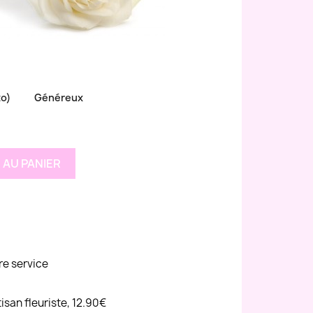
to)
Généreux
 AU PANIER
re service
tisan fleuriste, 12.90€