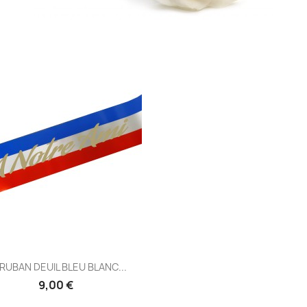
Aperçu rapide

 RUBAN DEUIL BLEU BLANC...
9,00 €