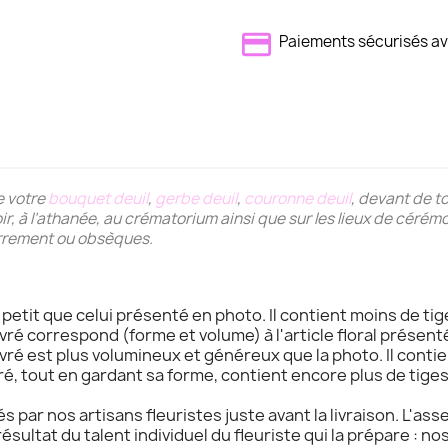
Paiements sécurisés 
e votre
bouquet deuil
,
gerbe deuil
,
couronne deuil
, devant de 
oir, à l’athanée, au crématorium ainsi que sur les lieux de céré
errement ou obsèques.
s petit que celui présenté en photo. Il contient moins de tig
livré correspond (forme et volume) à l'article floral présenté
livré est plus volumineux et généreux que la photo. Il contie
ivré, tout en gardant sa forme, contient encore plus de tige
s par nos artisans fleuristes juste avant la livraison. L'as
résultat du talent individuel du fleuriste qui la prépare : no