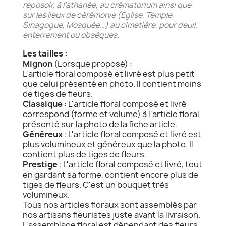
reposoir, à l’athanée, au crématorium ainsi que
sur les lieux de cérémonie (Eglise, Temple,
Sinagogue, Mosquée…) au cimetière, pour deuil,
enterrement ou obsèques.
Les tailles :
Mignon
(Lorsque proposé) :
L'article floral composé et livré est plus petit
que celui présenté en photo. Il contient moins
de tiges de fleurs.
Classique
: L'article floral composé et livré
correspond (forme et volume) à l'article floral
présenté sur la photo de la fiche article.
Généreux
: L'article floral composé et livré est
plus volumineux et généreux que la photo. Il
contient plus de tiges de fleurs.
Prestige
: L'article floral composé et livré, tout
en gardant sa forme, contient encore plus de
tiges de fleurs. C'est un bouquet très
volumineux.
Tous nos articles floraux sont assemblés par
nos artisans fleuristes juste avant la livraison.
L'assemblage floral est dépendant des fleurs