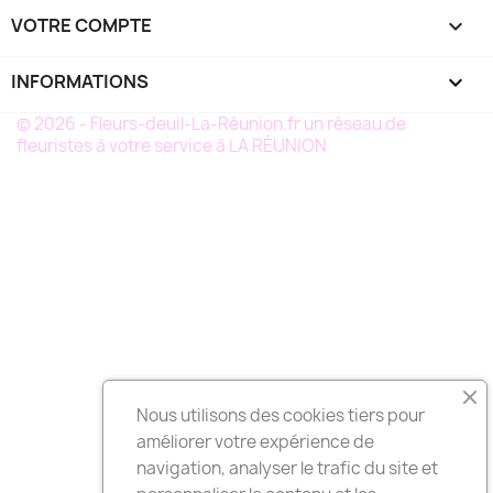
VOTRE COMPTE

INFORMATIONS
keyboard_arrow_down
© 2026 - Fleurs-deuil-La-Réunion.fr un réseau de
fleuristes à votre service à LA RÉUNION
Nous utilisons des cookies tiers pour
améliorer votre expérience de
navigation, analyser le trafic du site et