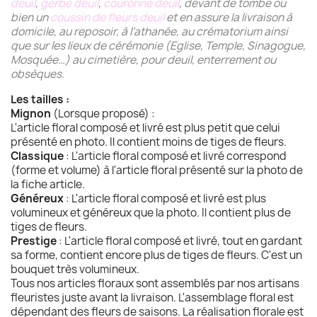
deuil
,
gerbe deuil
,
couronne deuil
, devant de tombe ou
bien un
coussin de fleurs deuil
et en assure la livraison à
domicile, au reposoir, à l’athanée, au crématorium ainsi
que sur les lieux de cérémonie (Eglise, Temple, Sinagogue,
Mosquée…) au cimetière, pour deuil, enterrement ou
obsèques.
Les tailles :
Mignon
(Lorsque proposé) :
L'article floral composé et livré est plus petit que celui
présenté en photo. Il contient moins de tiges de fleurs.
Classique
: L'article floral composé et livré correspond
(forme et volume) à l'article floral présenté sur la photo de
la fiche article.
Généreux
: L'article floral composé et livré est plus
volumineux et généreux que la photo. Il contient plus de
tiges de fleurs.
Prestige
: L'article floral composé et livré, tout en gardant
sa forme, contient encore plus de tiges de fleurs. C'est un
bouquet très volumineux.
Tous nos articles floraux sont assemblés par nos artisans
fleuristes juste avant la livraison. L'assemblage floral est
dépendant des fleurs de saisons. La réalisation florale est